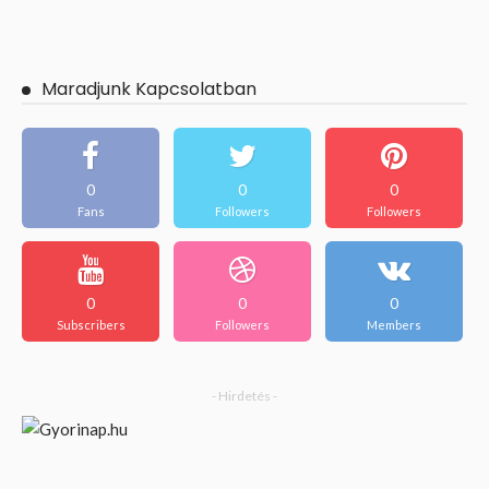
Maradjunk Kapcsolatban
0
0
0
Fans
Followers
Followers
0
0
0
Subscribers
Followers
Members
- Hirdetés -