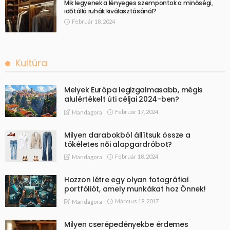
Mik legyenek a lényeges szempontok a minőségi,
időtálló ruhák kiválasztásánál?
Február 18, 2024
Kultúra
Melyek Európa legizgalmasabb, mégis
alulértékelt úti céljai 2024-ben?
Február 17, 2024
Mandagora
Milyen darabokból állítsuk össze a
tökéletes női alapgardróbot?
Február 18, 2024
Mandagora
Hozzon létre egy olyan fotográfiai
portfóliót, amely munkákat hoz Önnek!
Március 19, 2017
Mandagora
Milyen cserépedényekbe érdemes