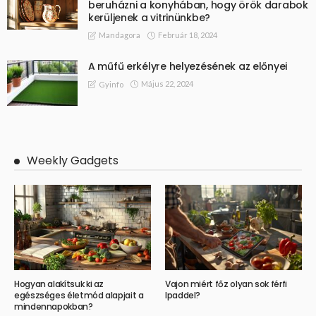
beruházni a konyhában, hogy örök darabok
kerüljenek a vitrinünkbe?
Február 18, 2024
Mandagora
A műfű erkélyre helyezésének az előnyei
Május 22, 2024
Gyinfo
Weekly Gadgets
Hogyan alakítsuk ki az
Vajon miért főz olyan sok férfi
egészséges életmód alapjait a
Ipaddel?
mindennapokban?