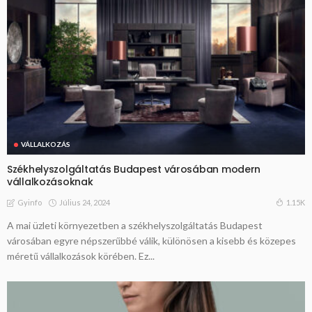
VÁLLALKOZÁS
Székhelyszolgáltatás Budapest városában modern
vállalkozásoknak
Július 24, 2024
1.15K
Gyinfo
A mai üzleti környezetben a székhelyszolgáltatás Budapest
városában egyre népszerűbbé válik, különösen a kisebb és közepes
méretű vállalkozások körében. Ez...