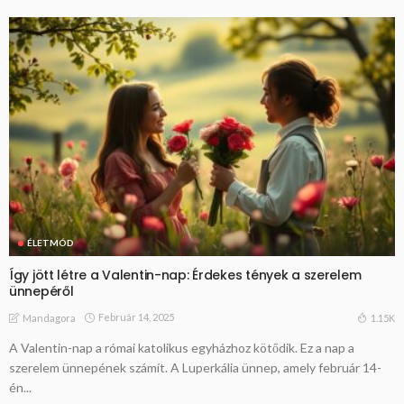
ÉLETMÓD
Így jött létre a Valentin-nap: Érdekes tények a szerelem
ünnepéről
Február 14, 2025
1.15K
Mandagora
A Valentin-nap a római katolikus egyházhoz kötődik. Ez a nap a
szerelem ünnepének számít. A Luperkália ünnep, amely február 14-
én...