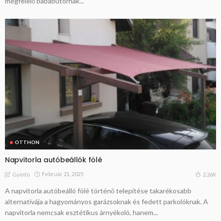
megfelelő bababútornak...
OTTHON
Napvitorla autóbeállók fölé
Február 21, 2025
2.26K
Gyinfo
A napvitorla autóbeálló fölé történő telepítése takarékosabb
alternatívája a hagyományos garázsoknak és fedett parkolóknak. A
napvitorla nemcsak esztétikus árnyékoló, hanem...