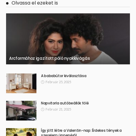
Olvassa el ezeket is
Arcformához igazított póló nyakkivágás
A bababútor kiválasztása
Február 25, 2025
Napvitorla autóbeállók fölé
Február 21, 2025
Így jött létre a Valentin-nap: Érdekes tények a
szerelem ünnepéről