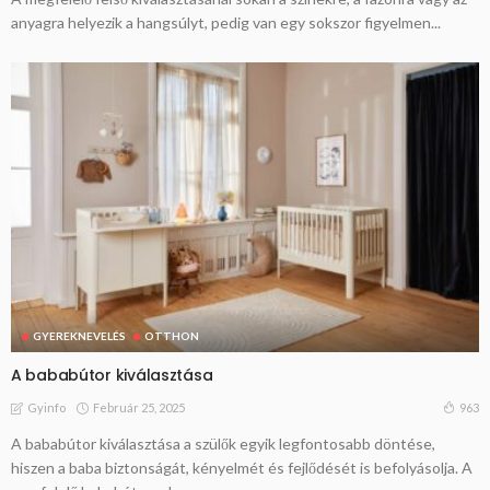
anyagra helyezik a hangsúlyt, pedig van egy sokszor figyelmen...
GYEREKNEVELÉS
OTTHON
A bababútor kiválasztása
Február 25, 2025
963
Gyinfo
A bababútor kiválasztása a szülők egyik legfontosabb döntése,
hiszen a baba biztonságát, kényelmét és fejlődését is befolyásolja. A