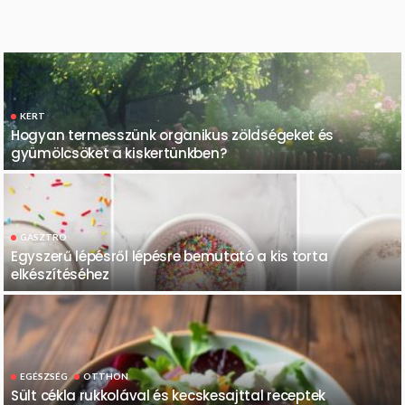
KERT
Hogyan termesszünk organikus zöldségeket és
gyümölcsöket a kiskertünkben?
GASZTRO
Egyszerű lépésről lépésre bemutató a kis torta
elkészítéséhez
EGÉSZSÉG
OTTHON
Sült cékla rukkolával és kecskesajttal receptek