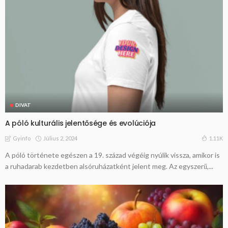
DIVAT
A póló kulturális jelentősége és evolúciója
Július 2, 2024
1.11K
Gyinfo
A póló története egészen a 19. század végéig nyúlik vissza, amikor is
a ruhadarab kezdetben alsóruházatként jelent meg. Az egyszerű,...