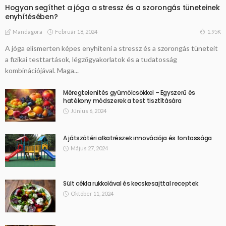
Hogyan segíthet a jóga a stressz és a szorongás tüneteinek
enyhítésében?
Február 18, 2024
1.95K
Mandagora
A jóga elismerten képes enyhíteni a stressz és a szorongás tüneteit
a fizikai testtartások, légzőgyakorlatok és a tudatosság
kombinációjával. Maga...
Méregtelenítés gyümölcsökkel – Egyszerű és
hatékony módszerek a test tisztítására
Június 6, 2024
A játszótéri alkatrészek innovációja és fontossága
Május 27, 2024
Sült cékla rukkolával és kecskesajttal receptek
Október 11, 2024