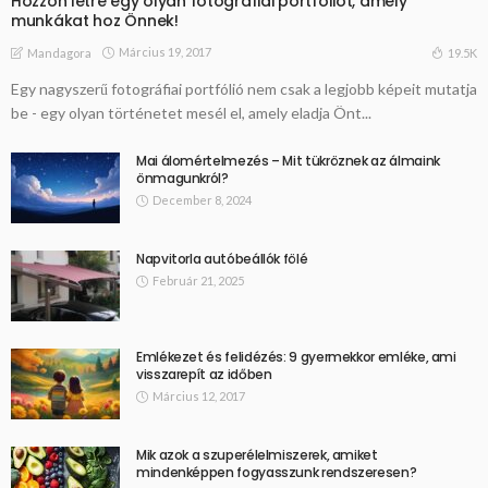
Hozzon létre egy olyan fotográfiai portfóliót, amely
munkákat hoz Önnek!
Március 19, 2017
19.5K
Mandagora
Egy nagyszerű fotográfiai portfólió nem csak a legjobb képeit mutatja
be - egy olyan történetet mesél el, amely eladja Önt...
Mai álomértelmezés – Mit tükröznek az álmaink
önmagunkról?
December 8, 2024
Napvitorla autóbeállók fölé
Február 21, 2025
Emlékezet és felidézés: 9 gyermekkor emléke, ami
visszarepít az időben
Március 12, 2017
Mik azok a szuperélelmiszerek, amiket
mindenképpen fogyasszunk rendszeresen?