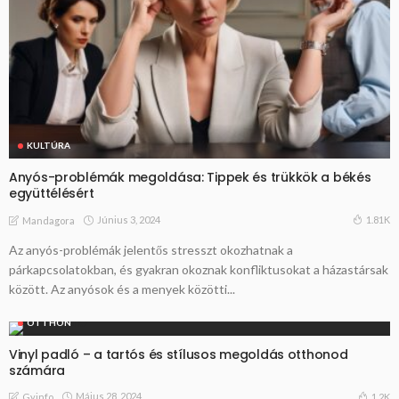
KULTÚRA
Anyós-problémák megoldása: Tippek és trükkök a békés
együttélésért
Június 3, 2024
1.81K
Mandagora
Az anyós-problémák jelentős stresszt okozhatnak a
párkapcsolatokban, és gyakran okoznak konfliktusokat a házastársak
között. Az anyósok és a menyek közötti...
OTTHON
Vinyl padló – a tartós és stílusos megoldás otthonod
számára
Május 28, 2024
1.2K
Gyinfo