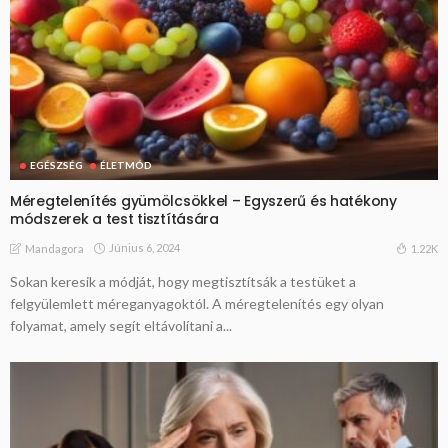
EGÉSZSÉG
ÉLETMÓD
Méregtelenítés gyümölcsökkel – Egyszerű és hatékony
módszerek a test tisztítására
Június 6, 2024
1.22K
Mandagora
Sokan keresik a módját, hogy megtisztítsák a testüket a
felgyülemlett méreganyagoktól. A méregtelenítés egy olyan
folyamat, amely segít eltávolítani a...