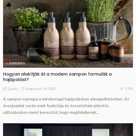
EGÉSZSÉG
Hogyan alakítják át a modern sampon formulák a
hajápolást?
Augusztus 14, 2024
1.21K
Gyinfo
A sampon szerepe a mindennapi hajápolásban elengedhetetlen. Az
évszázadok során ezek funkciója és összetétele jelentős
változásokon ment keresztül, hogy megfeleljenek...