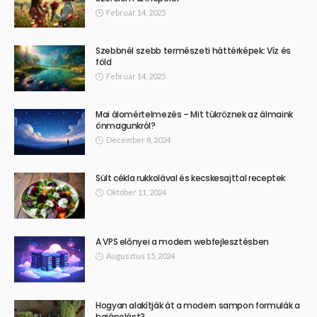
Február 14, 2025
Szebbnél szebb természeti háttérképek: Víz és
föld
Február 14, 2025
Mai álomértelmezés – Mit tükröznek az álmaink
önmagunkról?
December 8, 2024
Sült cékla rukkolával és kecskesajttal receptek
Október 11, 2024
A VPS előnyei a modern webfejlesztésben
Augusztus 15, 2024
Hogyan alakítják át a modern sampon formulák a
hajápolást?