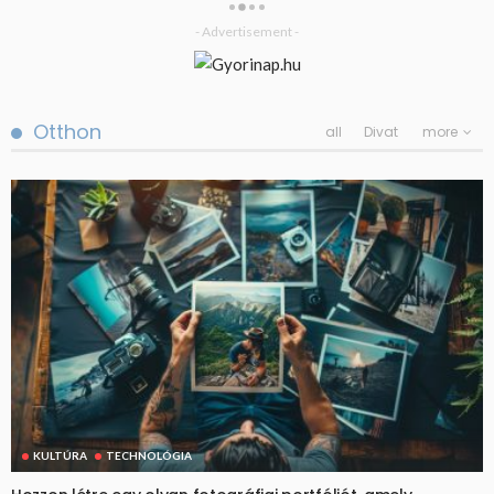
- Advertisement -
Otthon
all
Divat
more
KULTÚRA
TECHNOLÓGIA