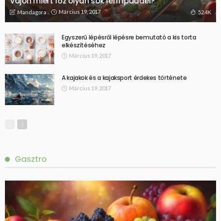
Vajon miért főz olyan sok férfi Ipaddel?
Március 19, 2017
52.4K
Mandagora
Egyszerű lépésről lépésre bemutató a kis torta
elkészítéséhez
Március 19, 2017
A kajakok és a kajaksport érdekes története
Március 19, 2017
Gasztro