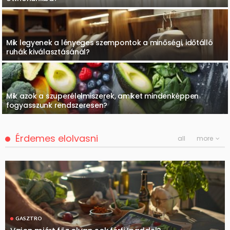
Mik legyenek a lényeges szempontok a minőségi, időtálló
ruhák kiválasztásánál?
Mik azok a szuperélelmiszerek, amiket mindenképpen
fogyasszunk rendszeresen?
Érdemes elolvasni
all
more
GASZTRO