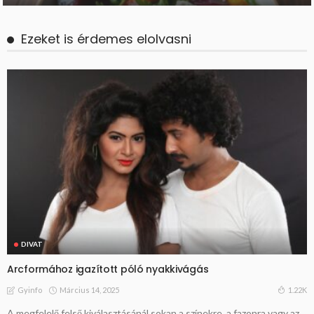
Ezeket is érdemes elolvasni
DIVAT
Arcformához igazított póló nyakkivágás
Március 14, 2025
1.22K
Gyinfo
A megfelelő felső kiválasztásánál sokan a színekre, a fazonra vagy az