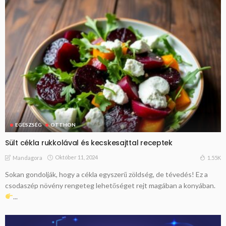
EGÉSZSÉG
OTTHON
Sült cékla rukkolával és kecskesajttal receptek
Október 11, 2024
1.55K
Mandagora
Sokan gondolják, hogy a cékla egyszerű zöldség, de tévedés! Ez a
csodaszép növény rengeteg lehetőséget rejt magában a konyában.
...