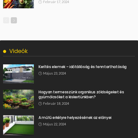
Február 17, 2024
Videók
Kerítés elemek – időtállóság és fenntarthatóság
Május 23, 2024
Hogyan termesszünk organikus zöldségeket és
gyümölcsöket a kiskertünkben?
Február 18, 2024
A műfű erkélyre helyezésének az előnyei
Május 22, 2024