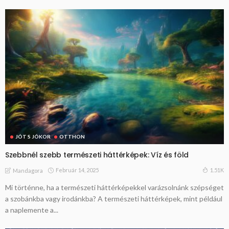
JÓT S JÓKOR
OTTHON
Szebbnél szebb természeti háttérképek: Víz és föld
Február 14, 2025
1.51K
Mandagora
Mi történne, ha a természeti háttérképekkel varázsolnánk szépséget
a szobánkba vagy irodánkba? A természeti háttérképek, mint például
a naplemente a...