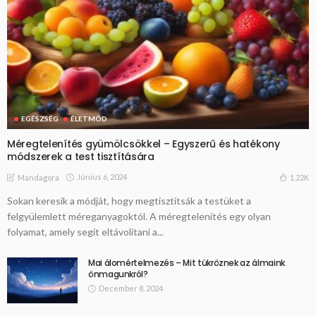
EGÉSZSÉG
ÉLETMÓD
Méregtelenítés gyümölcsökkel – Egyszerű és hatékony
módszerek a test tisztítására
Június 6, 2024
1.22K
Mandagora
Sokan keresik a módját, hogy megtisztítsák a testüket a
felgyülemlett méreganyagoktól. A méregtelenítés egy olyan
folyamat, amely segít eltávolítani a...
Mai álomértelmezés – Mit tükröznek az álmaink
önmagunkról?
December 8, 2024