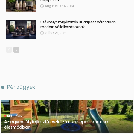
Augusztus 14, 2024
Székhelyszolgáltatás Budapest városában
modern vállalkozásoknak
Július 24, 2024
Pénzügyek
ÉLETMÓD
Az egyensúlyfejlesztő eszközök szerepe a modern
életmódban