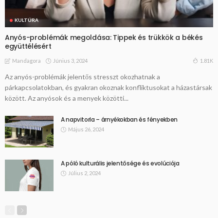
KULTÚRA
Anyós-problémák megoldása: Tippek és trükkök a békés
együttélésért
Június 3, 2024
1.81K
Mandagora
Az anyós-problémák jelentős stresszt okozhatnak a
párkapcsolatokban, és gyakran okoznak konfliktusokat a házastársak
között. Az anyósok és a menyek közötti...
A napvitorla – árnyékokban és fényekben
Május 26, 2024
A póló kulturális jelentősége és evolúciója
Július 2, 2024