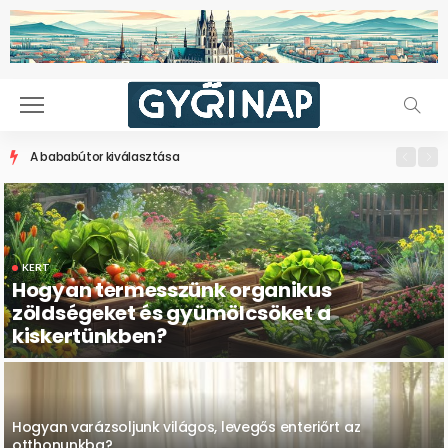
A bababútor kiválasztása
KERT
Hogyan termesszünk organikus
zöldségeket és gyümölcsöket a
kiskertünkben?
Hogyan varázsoljunk világos, levegős enteriőrt az
otthonunkba?