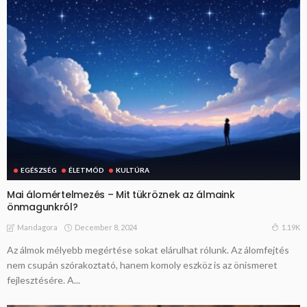
EGÉSZSÉG
ÉLETMÓD
KULTÚRA
Mai álomértelmezés – Mit tükröznek az álmaink
önmagunkról?
December 8, 2024
1.19K
Mandagora
Az álmok mélyebb megértése sokat elárulhat rólunk. Az álomfejtés
nem csupán szórakoztató, hanem komoly eszköz is az önismeret
fejlesztésére. A...