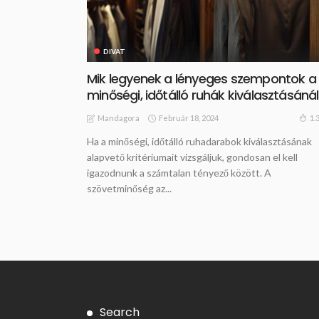
DIVAT
Mik legyenek a lényeges szempontok a
minőségi, időtálló ruhák kiválasztásáná
Február 18, 2024
1.
Mandagora
Ha a minőségi, időtálló ruhadarabok kiválasztásának
alapvető kritériumait vizsgáljuk, gondosan el kell
igazodnunk a számtalan tényező között. A
szövetminőség az...
Search