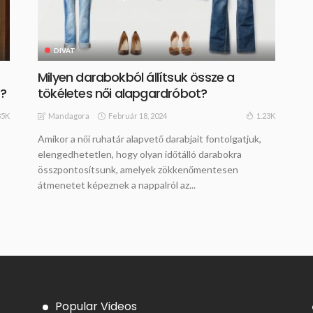
DIVAT
Milyen darabokból állítsuk össze a
l?
tökéletes női alapgardróbot?
Február 18, 2024
35K
1.23K
Mandagora
Amikor a női ruhatár alapvető darabjait fontolgatjuk,
elengedhetetlen, hogy olyan időtálló darabokra
összpontosítsunk, amelyek zökkenőmentesen
átmenetet képeznek a nappalról az...
Popular Videos