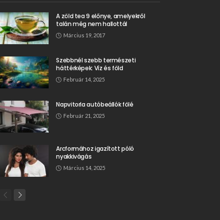
A zöld tea 9 előnye, amelyekről
talán még nem hallottál
Március 19, 2017
Szebbnél szebb természeti
háttérképek: Víz és föld
Február 14, 2025
Napvitorla autóbeállók fölé
Február 21, 2025
Arcformához igazított póló
nyakkivágás
Március 14, 2025