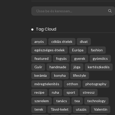
Tag Cloud
anyós
céklás ételek
divat
egészséges ételek
Európa
fashion
featured
fogyás
gyerek
gyömölcs
Győr
handmade
jóga
kertészkedés
kerámia
konyha
lifestyle
méregtelenítés
otthon
photography
recipe
ruha
sport
stressz
szerelem
tanács
tea
technology
terek
Távol-kelet
utazás
Valentin