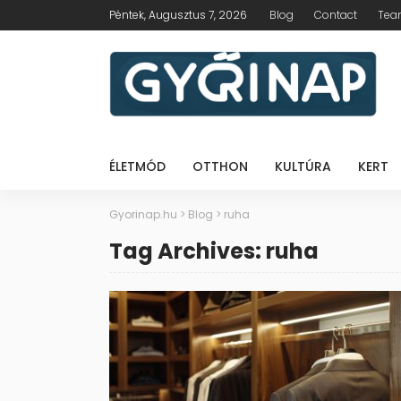
Péntek, Augusztus 7, 2026
Blog
Contact
Te
ÉLETMÓD
OTTHON
KULTÚRA
KERT
Gyorinap.hu
>
Blog
>
ruha
Tag Archives: ruha