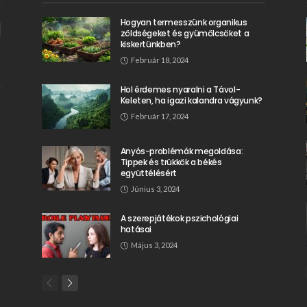
Hogyan termesszünk organikus
zöldségeket és gyümölcsöket a
kiskertünkben?
Február 18, 2024
Hol érdemes nyaralni a Távol-
Keleten, ha igazi kalandra vágyunk?
Február 17, 2024
Anyós-problémák megoldása:
Tippek és trükkök a békés
együttélésért
Június 3, 2024
A szerepjátékok pszichológiai
hatásai
Május 3, 2024