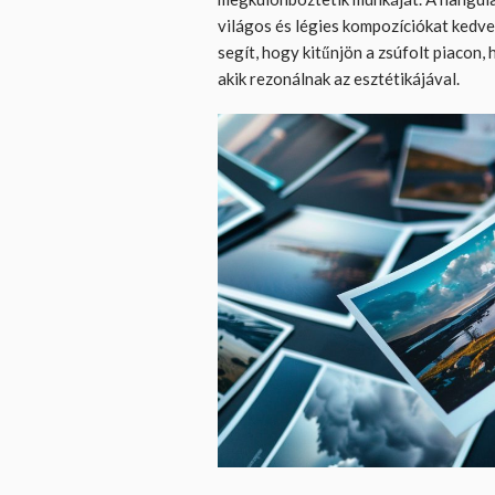
világos és légies kompozíciókat kedv
segít, hogy kitűnjön a zsúfolt piacon
akik rezonálnak az esztétikájával.