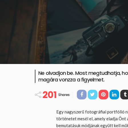
Ne olvadjon be. Most megtudhatja, hog
magára vonzza a figyelmet.
201
Shares
Egy nagyszerű fotográfiai portfólió n
történetet mesél el, amely eladja Önt 
bemutatásuk módjának együtt kell műk