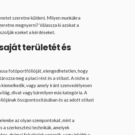
enetet szeretne küldeni. Milyen munkákra
zeretne megnyerni? Válassza ki azokat a
zolják ezeket a kérdéseket.
aját területét és
sa fotóportfólióját, elengedhetetlen, hogy
rozza meg a piaci rést és a stílust. A niche a
 kiemelkedik, vagy amely iránt szenvedélyesen
dvilág, divat vagy bármilyen más kategória. A
iójának összpontosításában és az adott stílust
elembe az olyan szempontokat, mint a
és a szerkesztési technikák, amelyek
tos, drámai felvételek vonzzák, vagy inkább a