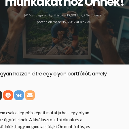
munkákat hoz Önnek!
Március 19, 2017
No Comment
Mandagora
posted on
márc. 19, 2017 at 4:57 du.
yan hozzon létre egy olyan portfóliót, amely
em csak a legjobb képeit mutatja be – egy olyan
az ügyfeleknek. A kiválasztott fotóknak és a
ödniük, hogy megmutassák, ki Ön mint fotós, és