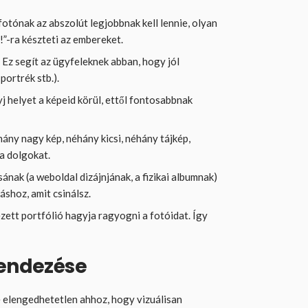
fotónak az abszolút legjobbnak kell lennie, olyan
”-ra készteti az embereket.
.
Ez segít az ügyfeleknek abban, hogy jól
portrék stb.).
 helyet a képeid körül, ettől fontosabbnak
ány nagy kép, néhány kicsi, néhány tájkép,
a dolgokat.
sának (a weboldal dizájnjának, a fizikai albumnak)
áshoz, amit csinálsz.
zett portfólió hagyja ragyogni a fotóidat. Így
rendezése
 elengedhetetlen ahhoz, hogy vizuálisan