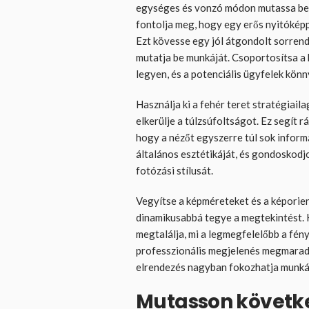
egységes és vonzó módon mutassa be 
fontolja meg, hogy egy erős nyitóképp
Ezt kövesse egy jól átgondolt sorren
mutatja be munkáját. Csoportosítsa a
legyen, és a potenciális ügyfelek könn
Használja ki a fehér teret stratégiail
elkerülje a túlzsúfoltságot. Ez segít rá
hogy a nézőt egyszerre túl sok inform
általános esztétikáját, és gondoskodj
fotózási stílusát.
Vegyítse a képméreteket és a képorie
dinamikusabbá tegye a megtekintést. 
megtalálja, mi a legmegfelelőbb a fén
professzionális megjelenés megmarad. 
elrendezés nagyban fokozhatja munkáj
Mutasson követke