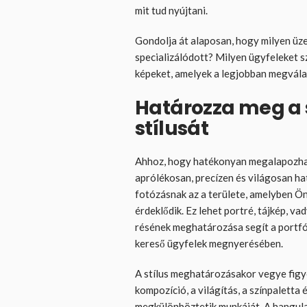
mit tud nyújtani.
Gondolja át alaposan, hogy milyen üz
specializálódott? Milyen ügyfeleket s
képeket, amelyek a legjobban megválas
Határozza meg a s
stílusát
Ahhoz, hogy hatékonyan megalapozhas
aprólékosan, precízen és világosan hatá
fotózásnak az a területe, amelyben Ön
érdeklődik. Ez lehet portré, tájkép, va
résének meghatározása segít a portfól
kereső ügyfelek megnyerésében.
A stílus meghatározásakor vegye figy
kompozíció, a világítás, a színpaletta 
megkülönböztetik munkáját. A hangula