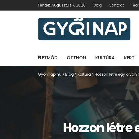
Péntek, Augusztus 7, 2026
Blog
Contact
Te
ÉLETMÓD
OTTHON
KULTÚRA
KERT
Gyorinap.hu
>
Blog
>
Kultúra
>
Hozzon létre egy olyan 
Hozzon létre 