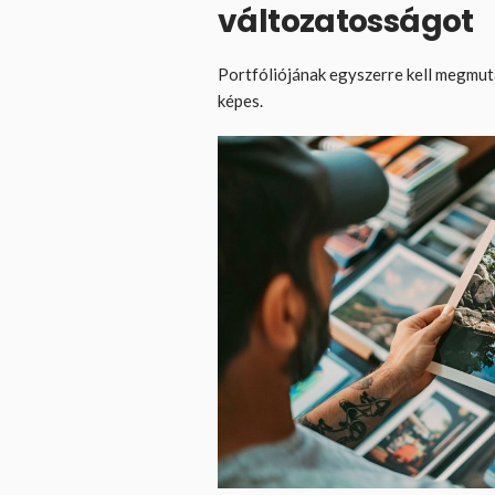
változatosságot
Portfóliójának egyszerre kell megmuta
képes.