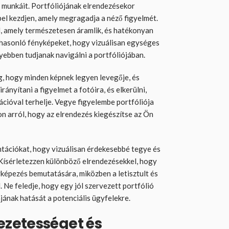
munkáit. Portfóliójának elrendezésekor
el kezdjen, amely megragadja a néző figyelmét.
d, amely természetesen áramlik, és hatékonyan
 hasonló fényképeket, hogy vizuálisan egységes
yebben tudjanak navigálni a portfóliójában.
ag, hogy minden képnek legyen levegője, és
irányítani a figyelmet a fotóira, és elkerülni,
ációval terhelje. Vegye figyelembe portfóliója
on arról, hogy az elrendezés kiegészítse az Ön
ntációkat, hogy vizuálisan érdekesebbé tegye és
Kísérletezzen különböző elrendezésekkel, hogy
yképezés bemutatására, miközben a letisztult és
Ne feledje, hogy egy jól szervezett portfólió
ának hatását a potenciális ügyfelekre.
zetességet és