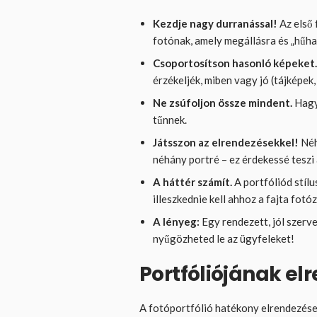
Kezdje nagy durranással!
Az első 
fotónak, amely megállásra és „hűha!
Csoportosítson hasonló képeket
érzékeljék, miben vagy jó (tájképek, 
Ne zsúfoljon össze mindent.
Hagyj
tűnnek.
Játsszon az elrendezésekkel!
Néh
néhány portré – ez érdekessé teszi 
A háttér számít.
A portfóliód stílu
illeszkednie kell ahhoz a fajta fotóz
A lényeg:
Egy rendezett, jól szerve
nyűgözheted le az ügyfeleket!
Portfóliójának el
A fotóportfólió hatékony elrendezése