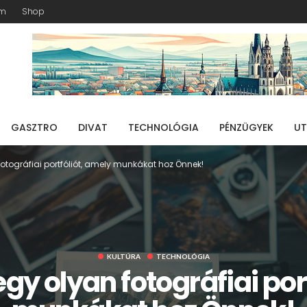
am
Shop
GASZTRO
DIVAT
TECHNOLÓGIA
PÉNZÜGYEK
UT
fotográfiai portfóliót, amely munkákat hoz Önnek!
KULTÚRA
TECHNOLÓGIA
egy olyan fotográfiai por