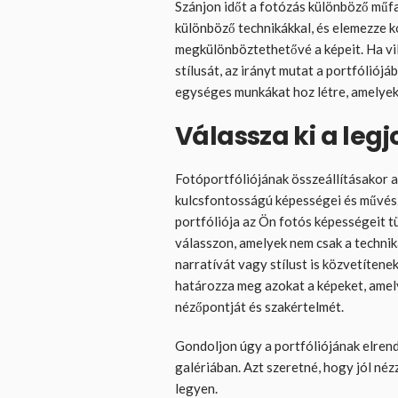
Szánjon időt a fotózás különböző műf
különböző technikákkal, és elemezze k
megkülönböztethetővé a képeit. Ha vi
stílusát, az irányt mutat a portfóliójá
egységes munkákat hoz létre, amelyek
Válassza ki a legj
Fotóportfóliójának összeállításakor 
kulcsfontosságú képességei és művés
portfóliója az Ön fotós képességeit t
válasszon, amelyek nem csak a technik
narratívát vagy stílust is közvetítene
határozza meg azokat a képeket, amel
nézőpontját és szakértelmét.
Gondoljon úgy a portfóliójának elrend
galériában. Azt szeretné, hogy jól né
legyen.