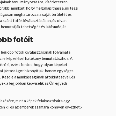
ajainak tanulmányozására, kísérletezzen
orábbi munkáit, hogy megállapíthassa, mi teszi
lágosan meghatározza a saját területét és
ba szánt fotók kiválasztásában, és olyan
 bemutatják tehetségét és látásmódját.
obb fotóit
a legjobb fotók kiválasztásának folyamata
zi elképzelései hatékony bemutatásához. A
ükrözi, ezért fontos, hogy olyan képeket
ai jártasságot bizonyítják, hanem egységes
k. Kezdje a munkásságának áttekintésével, és
yek a legjobban képviselik az Ön egyedi
ezésére, mint a képek felakasztására egy
zzen ki, és az emberek számára könnyen élvezhető