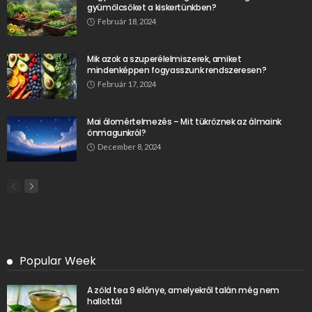
gyümölcsöket a kiskertünkben?
Február 18, 2024
Mik azok a szuperélelmiszerek, amiket
mindenképpen fogyasszunk rendszeresen?
Február 17, 2024
Mai álomértelmezés – Mit tükröznek az álmaink
önmagunkról?
December 8, 2024
Popular Week
A zöld tea 9 előnye, amelyekről talán még nem
hallottál