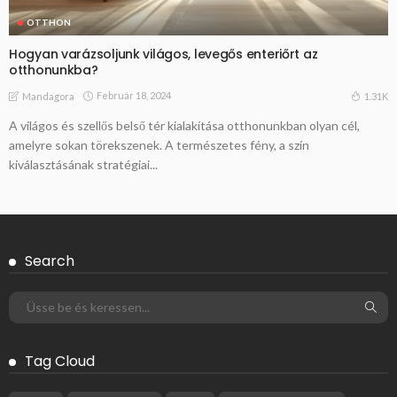
OTTHON
Hogyan varázsoljunk világos, levegős enteriőrt az
otthonunkba?
Február 18, 2024
1.31K
Mandagora
A világos és szellős belső tér kialakítása otthonunkban olyan cél,
amelyre sokan törekszenek. A természetes fény, a szín
kiválasztásának stratégiai...
Search
Tag Cloud