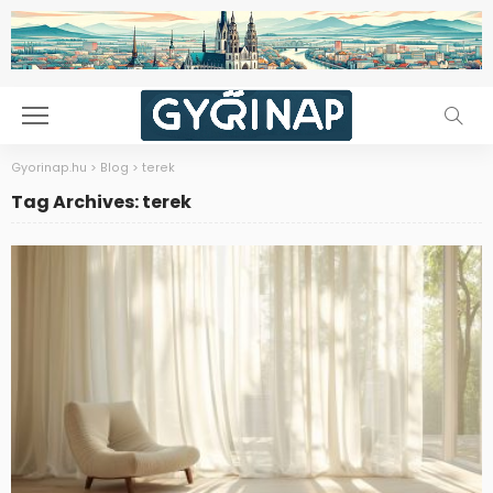
Gyorinap.hu
>
Blog
>
terek
Tag Archives: terek