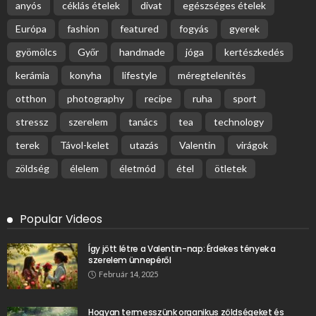
anyós
céklás ételek
divat
egészséges ételek
Európa
fashion
featured
fogyás
gyerek
gyömölcs
Győr
handmade
jóga
kertészkedés
kerámia
konyha
lifestyle
méregtelenítés
otthon
photography
recipe
ruha
sport
stressz
szerelem
tanács
tea
technology
terek
Távol-kelet
utazás
Valentin
virágok
zöldség
élelem
életmód
étel
ötletek
Popular Videos
Így jött létre a Valentin-nap: Érdekes tények a
szerelem ünnepéről
Február 14, 2025
Hogyan termesszünk organikus zöldségeket és