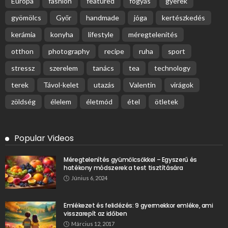
Európa
fashion
featured
fogyás
gyerek
gyömölcs
Győr
handmade
jóga
kertészkedés
kerámia
konyha
lifestyle
méregtelenítés
otthon
photography
recipe
ruha
sport
stressz
szerelem
tanács
tea
technology
terek
Távol-kelet
utazás
Valentin
virágok
zöldség
élelem
életmód
étel
ötletek
Popular Videos
Méregtelenítés gyümölcsökkel – Egyszerű és
hatékony módszerek a test tisztítására
Június 6, 2024
Emlékezet és felidézés: 9 gyermekkor emléke, ami
visszarepít az időben
Március 12, 2017