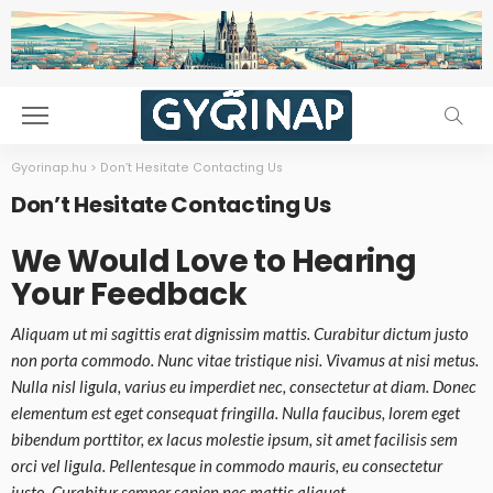
Gyorinap.hu
>
Don’t Hesitate Contacting Us
Don’t Hesitate Contacting Us
We Would Love to Hearing
Your Feedback
Aliquam ut mi sagittis erat dignissim mattis. Curabitur dictum justo
non porta commodo. Nunc vitae tristique nisi. Vivamus at nisi metus.
Nulla nisl ligula, varius eu imperdiet nec, consectetur at diam. Donec
elementum est eget consequat fringilla. Nulla faucibus, lorem eget
bibendum porttitor, ex lacus molestie ipsum, sit amet facilisis sem
orci vel ligula. Pellentesque in commodo mauris, eu consectetur
justo. Curabitur semper sapien nec mattis aliquet.