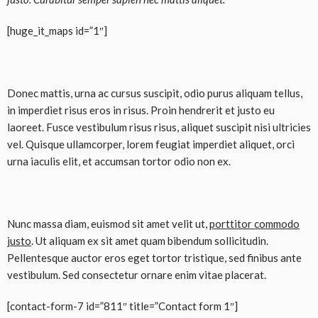
[huge_it_maps id=”1″]
Donec mattis, urna ac cursus suscipit, odio purus aliquam tellus,
in imperdiet risus eros in risus. Proin hendrerit et justo eu
laoreet. Fusce vestibulum risus risus, aliquet suscipit nisi ultricies
vel. Quisque ullamcorper, lorem feugiat imperdiet aliquet, orci
urna iaculis elit, et accumsan tortor odio non ex.
Nunc massa diam, euismod sit amet velit ut,
porttitor commodo
justo
. Ut aliquam ex sit amet quam bibendum sollicitudin.
Pellentesque auctor eros eget tortor tristique, sed finibus ante
vestibulum. Sed consectetur ornare enim vitae placerat.
[contact-form-7 id=”811″ title=”Contact form 1″]