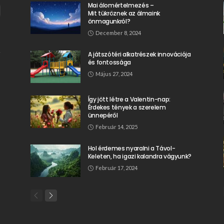
Mai álomértelmezés –
Mit tükröznek az álmaink
önmagunkról?
December 8, 2024
A játszótéri alkatrészek innovációja
és fontossága
Május 27, 2024
Így jött létre a Valentin-nap:
Érdekes tények a szerelem
ünnepéről
Február 14, 2025
Hol érdemes nyaralni a Távol-
Keleten, ha igazi kalandra vágyunk?
Február 17, 2024