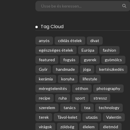
Tag Cloud
anyós
céklás ételek
divat
egészséges ételek
Európa
fashion
featured
fogyás
gyerek
gyömölcs
Győr
handmade
jóga
kertészkedés
kerámia
konyha
lifestyle
méregtelenítés
otthon
photography
recipe
ruha
sport
stressz
szerelem
tanács
tea
technology
terek
Távol-kelet
utazás
Valentin
virágok
zöldség
élelem
életmód