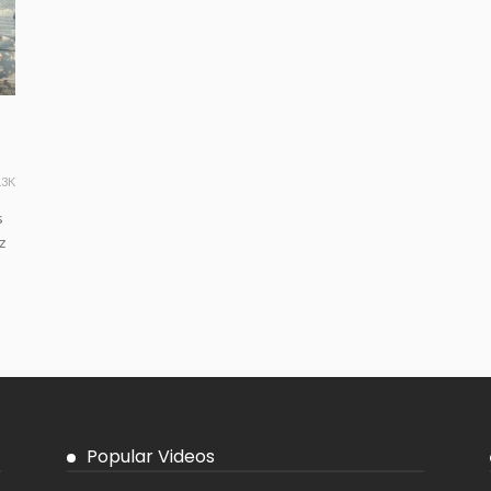
.3K
s
z
Popular Videos