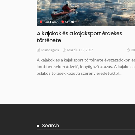
KULTÚRA
SPORT
A kajakok és a kajaksport érdekes
története
Március 19, 2017
38
Mandagora
A kajakok és a kajaksport története évszázadokon é
kontinenseken átívelő, lenyűgöző utazás. A kajakok a
őslakos törzsek közötti szerény eredetüktől...
Search