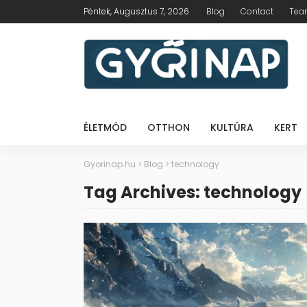
Péntek, Augusztus 7, 2026
Blog
Contact
Te
ÉLETMÓD
OTTHON
KULTÚRA
KERT
Gyorinap.hu
>
Blog
>
technology
Tag Archives: technology