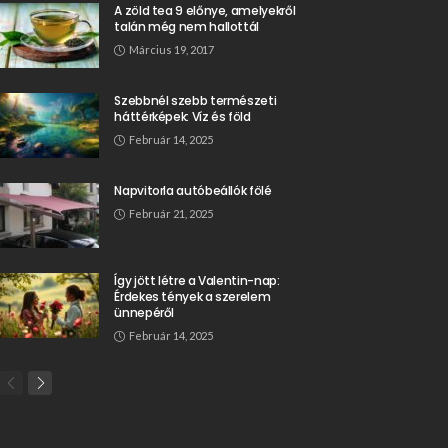
A zöld tea 9 előnye, amelyekről
talán még nem hallottál
Március 19, 2017
Szebbnél szebb természeti
háttérképek: Víz és föld
Február 14, 2025
Napvitorla autóbeállók fölé
Február 21, 2025
Így jött létre a Valentin-nap:
Érdekes tények a szerelem
ünnepéről
Február 14, 2025