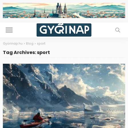
Gyorinap.hu
>
Blog
>
sport
Tag Archives: sport