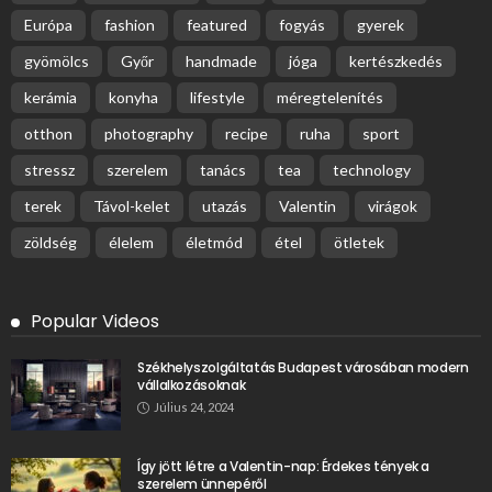
Európa
fashion
featured
fogyás
gyerek
gyömölcs
Győr
handmade
jóga
kertészkedés
kerámia
konyha
lifestyle
méregtelenítés
otthon
photography
recipe
ruha
sport
stressz
szerelem
tanács
tea
technology
terek
Távol-kelet
utazás
Valentin
virágok
zöldség
élelem
életmód
étel
ötletek
Popular Videos
Székhelyszolgáltatás Budapest városában modern
vállalkozásoknak
Július 24, 2024
Így jött létre a Valentin-nap: Érdekes tények a
szerelem ünnepéről