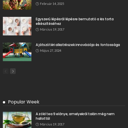
Február 14, 2025
Egyszerű lépésről lépésre bemutató a kis torta
elkészítéséhez
Március 19, 2017
A játszótéri alkatrészek innovációja és fontossága
Május 27, 2024
Popular Week
A zöld tea 9 előnye, amelyekről talán még nem
hallottál
Március 19, 2017