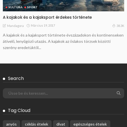
KULTÚRA
SPORT
A kajakok és a kajaksport érdekes története
Március 19, 2017
38.3K
Mandagora
A kajakok és a kajaksport története évszázadokon és kontinenseken
átívelő, lenyűgöző utazás. A kajakok az őslakos törzsek közötti
szerény eredetüktől...
Search
Tag Cloud
anyós
céklás ételek
divat
egészséges ételek