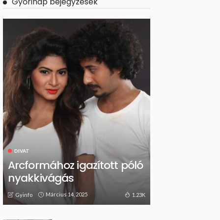
Győrinap bejegyzések
DIVAT
Arcformához igazított póló
nyakkivágás
Március 14, 2025
1.23K
Gyinfo