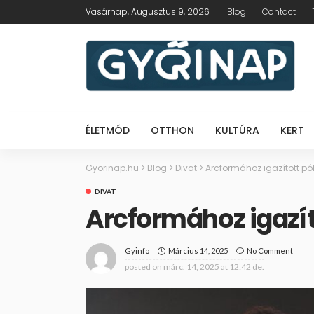
Vasárnap, Augusztus 9, 2026
Blog
Contact
ÉLETMÓD
OTTHON
KULTÚRA
KERT
Gyorinap.hu
>
Blog
>
Divat
>
Arcformához igazított p
DIVAT
Arcformához igazí
Március 14, 2025
No Comment
Gyinfo
posted on
márc. 14, 2025 at 12:42 de.