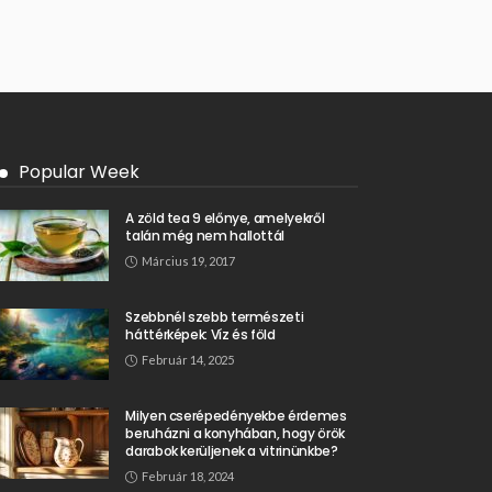
Popular Week
A zöld tea 9 előnye, amelyekről
talán még nem hallottál
Március 19, 2017
Szebbnél szebb természeti
háttérképek: Víz és föld
Február 14, 2025
Milyen cserépedényekbe érdemes
beruházni a konyhában, hogy örök
darabok kerüljenek a vitrinünkbe?
Február 18, 2024