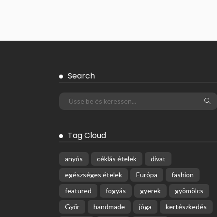
Search
Tag Cloud
anyós
céklás ételek
divat
egészséges ételek
Európa
fashion
featured
fogyás
gyerek
gyömölcs
Győr
handmade
jóga
kertészkedés