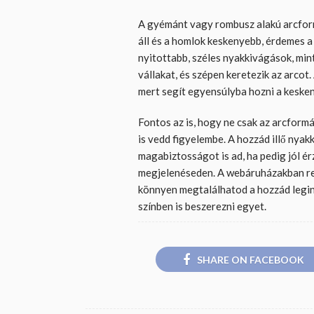
A gyémánt vagy rombusz alakú arcform
áll és a homlok keskenyebb, érdemes a f
nyitottabb, széles nyakkivágások, mint
vállakat, és szépen keretezik az arcot. 
mert segít egyensúlyba hozni a kesken
Fontos az is, hogy ne csak az arcformá
is vedd figyelembe. A hozzád illő nyak
magabiztosságot is ad, ha pedig jól ér
megjelenéseden. A webáruházakban ren
könnyen megtalálhatod a hozzád legin
színben is beszerezni egyet.
SHARE ON FACEBOOK