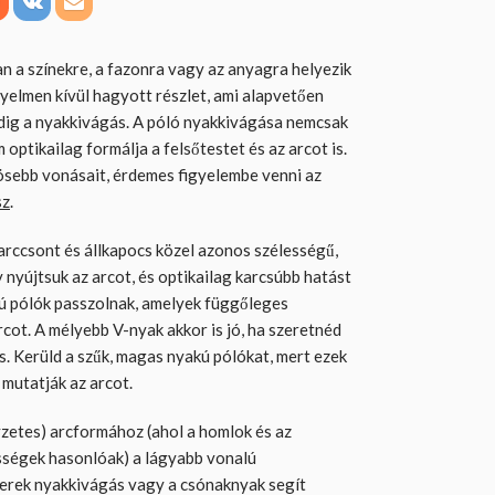
an a színekre, a fazonra vagy az anyagra helyezik
gyelmen kívül hagyott részlet, ami alapvetően
dig a nyakkivágás. A póló nyakkivágása nemcsak
 optikailag formálja a felsőtestet és az arcot is.
ösebb vonásait, érdemes figyelembe venni az
sz
.
arccsont és állkapocs közel azonos szélességű,
gy nyújtsuk az arcot, és optikailag karcsúbb hatást
sú pólók passzolnak, amelyek függőleges
cot. A mélyebb V-nyak akkor is jó, ha szeretnéd
s. Kerüld a szűk, magas nyakú pólókat, mert ezek
 mutatják az arcot.
zetes) arcformához (ahol a homlok és az
lességek hasonlóak) a lágyabb vonalú
erek nyakkivágás vagy a csónaknyak segít