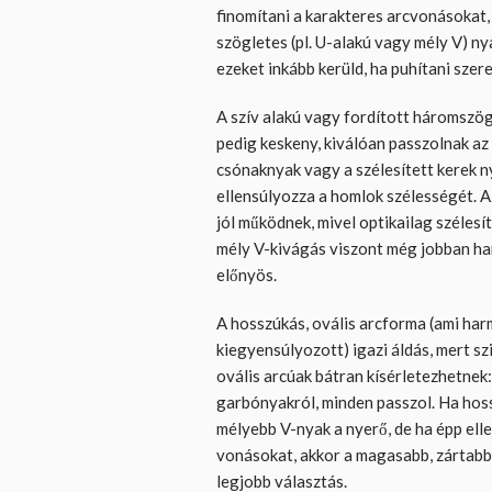
finomítani a karakteres arcvonásokat,
szögletes (pl. U-alakú vagy mély V) n
ezeket inkább kerüld, ha puhítani szer
A szív alakú vagy fordított háromszög 
pedig keskeny, kiválóan passzolnak a
csónaknyak vagy a szélesített kerek n
ellensúlyozza a homlok szélességét. Az
jól működnek, mivel optikailag szélesít
mély V-kivágás viszont még jobban ha
előnyös.
A hosszúkás, ovális arcforma (ami har
kiegyensúlyozott) igazi áldás, mert sz
ovális arcúak bátran kísérletezhetnek
garbónyakról, minden passzol. Ha hos
mélyebb V-nyak a nyerő, de ha épp ell
vonásokat, akkor a magasabb, zártabb
legjobb választás.