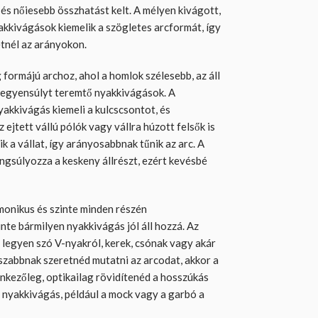
 és nőiesebb összhatást kelt. A mélyen kivágott,
yakkivágások kiemelik a szögletes arcformát, így
etnél az arányokon.
formájú archoz, ahol a homlok szélesebb, az áll
z egyensúlyt teremtő nyakkivágások. A
yakkivágás kiemeli a kulcscsontot, és
 ejtett vállú pólók vagy vállra húzott felsők is
ik a vállat, így arányosabbnak tűnik az arc. A
ngsúlyozza a keskeny állrészt, ezért kevésbé
monikus és szinte minden részén
inte bármilyen nyakkivágás jól áll hozzá. Az
: legyen szó V-nyakról, kerek, csónak vagy akár
szabbnak szeretnéd mutatni az arcodat, akkor a
enkezőleg, optikailag rövidítenéd a hosszúkás
 nyakkivágás, például a mock vagy a garbó a