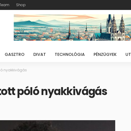
Team
Shop
GASZTRO
DIVAT
TECHNOLÓGIA
PÉNZÜGYEK
UT
óló nyakkivágás
tott póló nyakkivágás