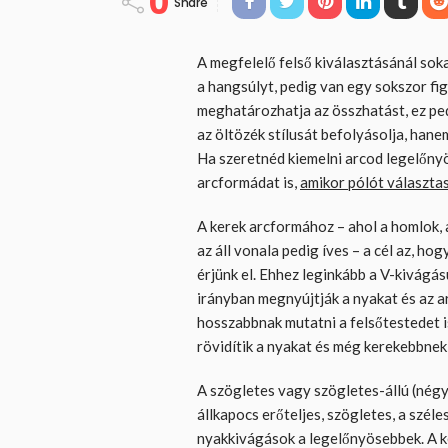
0
Share
A megfelelő felső kiválasztásánál sok
a hangsúlyt, pedig van egy sokszor fi
meghatározhatja az összhatást, ez pe
az öltözék stílusát befolyásolja, hanem
Ha szeretnéd kiemelni arcod legelőny
arcformádat is,
amikor pólót választa
A kerek arcformához – ahol a homlok, 
az áll vonala pedig íves – a cél az, ho
érjünk el. Ehhez leginkább a V-kivágá
irányban megnyújtják a nyakat és az ar
hosszabbnak mutatni a felsőtestedet i
rövidítik a nyakat és még kerekebbnek
A szögletes vagy szögletes-állú (négy
állkapocs erőteljes, szögletes, a szé
nyakkivágások a legelőnyösebbek. A k