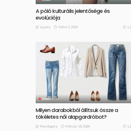
A póló kulturális jelentősége és
evolúciója
Július 2, 2024
1.
Gyinfo
DIVAT
Milyen darabokból állítsuk össze a
tökéletes női alapgardróbot?
Február 18, 2024
1.
Mandagora