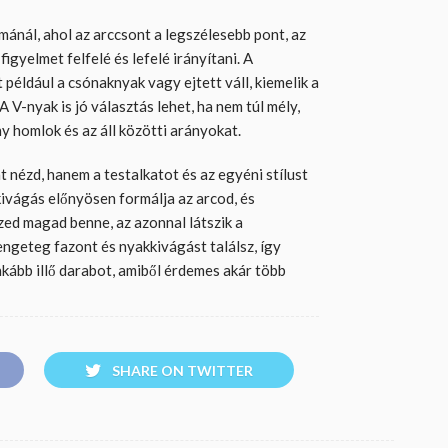
ánál, ahol az arccsont a legszélesebb pont, az
igyelmet felfelé és lefelé irányítani. A
 például a csónaknyak vagy ejtett váll, kiemelik a
A V-nyak is jó választás lehet, ha nem túl mély,
y homlok és az áll közötti arányokat.
t nézd, hanem a testalkatot és az egyéni stílust
kivágás előnyösen formálja az arcod, és
zed magad benne, az azonnal látszik a
geteg fazont és nyakkivágást találsz, így
kább illő darabot, amiből érdemes akár több
SHARE ON TWITTER