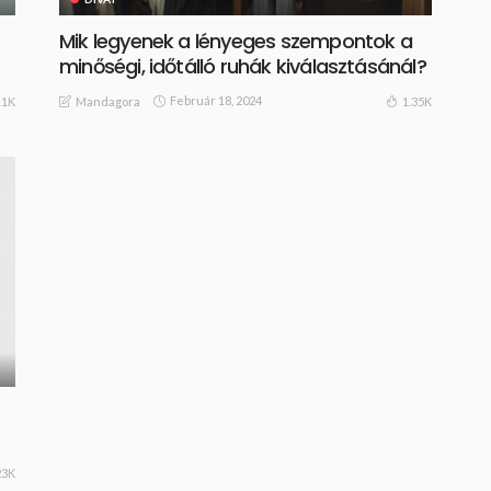
Mik legyenek a lényeges szempontok a
minőségi, időtálló ruhák kiválasztásánál?
Február 18, 2024
11K
1.35K
Mandagora
23K