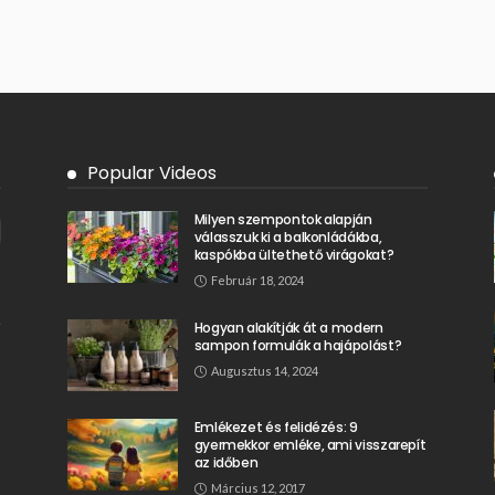
Popular Videos
Milyen szempontok alapján
válasszuk ki a balkonládákba,
kaspókba ültethető virágokat?
Február 18, 2024
Hogyan alakítják át a modern
sampon formulák a hajápolást?
Augusztus 14, 2024
Emlékezet és felidézés: 9
gyermekkor emléke, ami visszarepít
az időben
Március 12, 2017