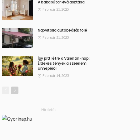
A bababútor kiválasztása
Február 25, 2025
Napvitorla autóbeállók fölé
Február 21, 2025
Így jött létre a Valentin-nap:
Érdekes tények a szerelem
ünnepéről
Február 14, 2025
- Hirdetés -