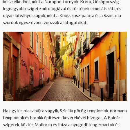
büszkélkedhet, mint a Nuraghe-tornyok. Kréta, Görögország
legnagyobb szigete mitológiával és történelemmel átszőtt, és
olyan látványosságok, mint a Knósszosz-palota és a Szamaria-
szurdok egész évben vonzzák a látogatókat.
Ha egy kis olasz bájra vágyik, Szicília görög templomok, normann
templomok és barokk építészet keverékével hívogat. A Baleár-
szigetek, köztük Mallorca és Ibiza a nyugodt tengerpartok és