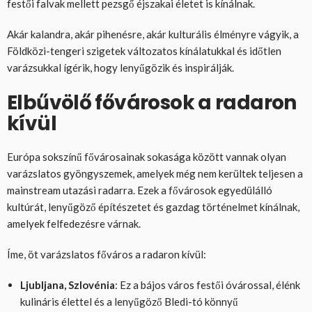
festői falvak mellett pezsgő éjszakai életet is kínálnak.
Akár kalandra, akár pihenésre, akár kulturális élményre vágyik, a
Földközi-tengeri szigetek változatos kínálatukkal és időtlen
varázsukkal ígérik, hogy lenyűgözik és inspirálják.
Elbűvölő fővárosok a radaron
kívül
Európa sokszínű fővárosainak sokasága között vannak olyan
varázslatos gyöngyszemek, amelyek még nem kerültek teljesen a
mainstream utazási radarra. Ezek a fővárosok egyedülálló
kultúrát, lenyűgöző építészetet és gazdag történelmet kínálnak,
amelyek felfedezésre várnak.
Íme, öt varázslatos főváros a radaron kívül:
Ljubljana, Szlovénia
: Ez a bájos város festői óvárossal, élénk
kulináris élettel és a lenyűgöző Bledi-tó könnyű