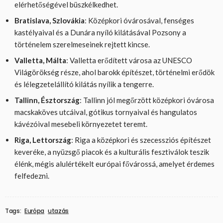
elérhetőségével büszkélkedhet.
Bratislava, Szlovákia
: Középkori óvárosával, fenséges
kastélyaival és a Dunára nyíló kilátásával Pozsony a
történelem szerelmeseinek rejtett kincse.
Valletta, Málta
: Valletta erődített városa az UNESCO
Világörökség része, ahol barokk építészet, történelmi erődök
és lélegzetelállító kilátás nyílik a tengerre.
Tallinn, Észtország
: Tallinn jól megőrzött középkori óvárosa
macskaköves utcáival, gótikus tornyaival és hangulatos
kávézóival mesebeli környezetet teremt.
Riga, Lettország
: Riga a középkori és szecessziós építészet
keveréke, a nyüzsgő piacok és a kulturális fesztiválok teszik
élénk, mégis alulértékelt európai fővárossá, amelyet érdemes
felfedezni.
Tags:
Európa
utazás