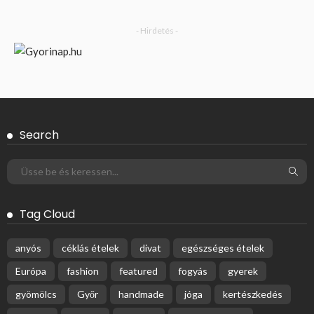
- Hirdetés -
Search
Tag Cloud
anyós
céklás ételek
divat
egészséges ételek
Európa
fashion
featured
fogyás
gyerek
gyömölcs
Győr
handmade
jóga
kertészkedés