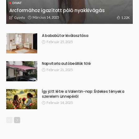
DIVAT
Arcformához igazított póló nyakkivágás
Március 14, 2025
1.22K
Gyinfo
A bababútor kiválasztása
Február 25, 2025
Napvitorla autóbeállók fölé
Február 21, 2025
Így jött létre a Valentin-nap: Érdekes tények a
szerelem ünnepéről
Február 14, 2025