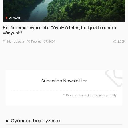
UTAZÁS
Hol érdemes nyaralni a Távol-Keleten, ha igazi kalandra
vágyunk?
Február 17, 2024
1.33K
Mandagora
Subscribe Newsletter
Receive our editor's picks weekly
Győrinap bejegyzések