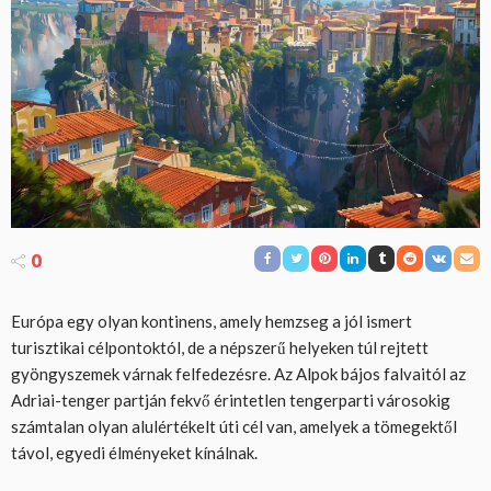
0
Európa egy olyan kontinens, amely hemzseg a jól ismert
turisztikai célpontoktól, de a népszerű helyeken túl rejtett
gyöngyszemek várnak felfedezésre. Az Alpok bájos falvaitól az
Adriai-tenger partján fekvő érintetlen tengerparti városokig
számtalan olyan alulértékelt úti cél van, amelyek a tömegektől
távol, egyedi élményeket kínálnak.