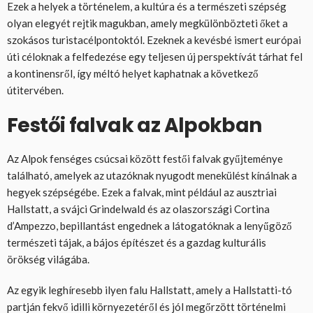
Ezek a helyek a történelem, a kultúra és a természeti szépség
olyan elegyét rejtik magukban, amely megkülönbözteti őket a
szokásos turistacélpontoktól. Ezeknek a kevésbé ismert európai
úti céloknak a felfedezése egy teljesen új perspektívát tárhat fel
a kontinensről, így méltó helyet kaphatnak a következő
útitervében.
Festői falvak az Alpokban
Az Alpok fenséges csúcsai között festői falvak gyűjteménye
található, amelyek az utazóknak nyugodt menekülést kínálnak a
hegyek szépségébe. Ezek a falvak, mint például az ausztriai
Hallstatt, a svájci Grindelwald és az olaszországi Cortina
d’Ampezzo, bepillantást engednek a látogatóknak a lenyűgöző
természeti tájak, a bájos építészet és a gazdag kulturális
örökség világába.
Az egyik leghíresebb ilyen falu Hallstatt, amely a Hallstatti-tó
partján fekvő idilli környezetéről és jól megőrzött történelmi