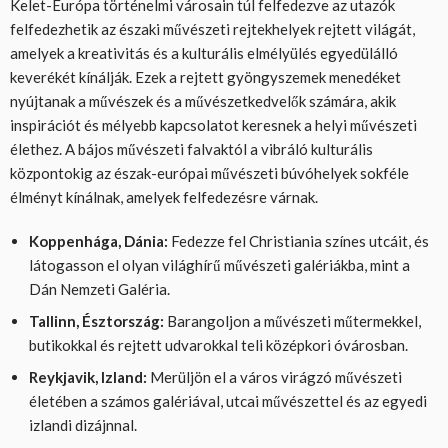
Kelet-Európa történelmi városain túl felfedezve az utazók
felfedezhetik az északi művészeti rejtekhelyek rejtett világát,
amelyek a kreativitás és a kulturális elmélyülés egyedülálló
keverékét kínálják. Ezek a rejtett gyöngyszemek menedéket
nyújtanak a művészek és a művészetkedvelők számára, akik
inspirációt és mélyebb kapcsolatot keresnek a helyi művészeti
élethez. A bájos művészeti falvaktól a vibráló kulturális
központokig az észak-európai művészeti búvóhelyek sokféle
élményt kínálnak, amelyek felfedezésre várnak.
Koppenhága, Dánia:
Fedezze fel Christiania színes utcáit, és
látogasson el olyan világhírű művészeti galériákba, mint a
Dán Nemzeti Galéria.
Tallinn, Észtország:
Barangoljon a művészeti műtermekkel,
butikokkal és rejtett udvarokkal teli középkori óvárosban.
Reykjavik, Izland:
Merüljön el a város virágzó művészeti
életében a számos galériával, utcai művészettel és az egyedi
izlandi dizájnnal.