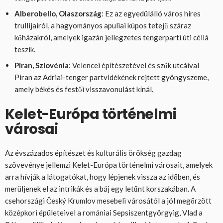
Alberobello, Olaszország
: Ez az egyedülálló város híres
trullijairól, a hagyományos apuliai kúpos tetejű száraz
kőházakról, amelyek igazán jellegzetes tengerparti úti céllá
teszik.
Piran, Szlovénia
: Velencei építészetével és szűk utcáival
Piran az Adriai-tenger partvidékének rejtett gyöngyszeme,
amely békés és festői visszavonulást kínál.
Kelet-Európa történelmi
városai
Az évszázados építészet és kulturális örökség gazdag
szövevénye jellemzi Kelet-Európa történelmi városait, amelyek
arra hívják a látogatókat, hogy lépjenek vissza az időben, és
merüljenek el az intrikák és a báj egy letűnt korszakában. A
csehországi Český Krumlov mesebeli városától a jól megőrzött
középkori épületeivel a romániai Sepsiszentgyörgyig, Vlad a