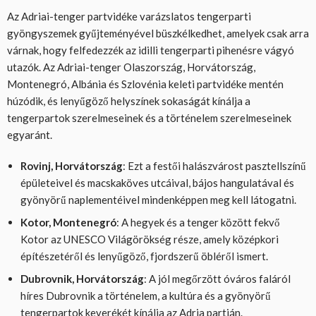
Az Adriai-tenger partvidéke varázslatos tengerparti
gyöngyszemek gyűjteményével büszkélkedhet, amelyek csak arra
várnak, hogy felfedezzék az idilli tengerparti pihenésre vágyó
utazók. Az Adriai-tenger Olaszország, Horvátország,
Montenegró, Albánia és Szlovénia keleti partvidéke mentén
húzódik, és lenyűgöző helyszínek sokaságát kínálja a
tengerpartok szerelmeseinek és a történelem szerelmeseinek
egyaránt.
Rovinj, Horvátország
: Ezt a festői halászvárost pasztellszínű
épületeivel és macskaköves utcáival, bájos hangulatával és
gyönyörű naplementéivel mindenképpen meg kell látogatni.
Kotor, Montenegró
: A hegyek és a tenger között fekvő
Kotor az UNESCO Világörökség része, amely középkori
építészetéről és lenyűgöző, fjordszerű öbléről ismert.
Dubrovnik, Horvátország
: A jól megőrzött óváros faláról
híres Dubrovnik a történelem, a kultúra és a gyönyörű
tengerpartok keverékét kínálja az Adria partján.