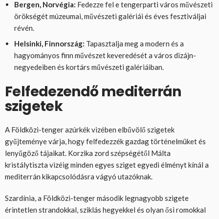
Bergen, Norvégia:
Fedezze fel e tengerparti város művészeti
örökségét múzeumai, művészeti galériái és éves fesztiváljai
révén.
Helsinki, Finnország:
Tapasztalja meg a modern és a
hagyományos finn művészet keveredését a város dizájn-
negyedeiben és kortárs művészeti galériáiban.
Felfedezendő mediterrán
szigetek
A Földközi-tenger azúrkék vizében elbűvölő szigetek
gyűjteménye várja, hogy felfedezzék gazdag történelmüket és
lenyűgöző tájaikat. Korzika zord szépségétől Málta
kristálytiszta vizéig minden egyes sziget egyedi élményt kínál a
mediterrán kikapcsolódásra vágyó utazóknak.
Szardínia, a Földközi-tenger második legnagyobb szigete
érintetlen strandokkal, sziklás hegyekkel és olyan ősi romokkal