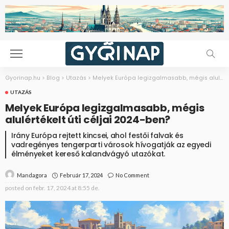
Gyorinap.hu
>
Blog
>
Utazás
>
Melyek Európa legizgalmasabb, mégis alulértékelt úti céljai 2024-ben?
UTAZÁS
Melyek Európa legizgalmasabb, mégis
alulértékelt úti céljai 2024-ben?
Irány Európa rejtett kincsei, ahol festői falvak és
vadregényes tengerparti városok hívogatják az egyedi
élményeket kereső kalandvágyó utazókat.
Február 17, 2024
No Comment
Mandagora
posted on
febr. 17, 2024 at 8:55 de.