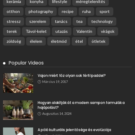
kerámia
konyha
lifestyle
méregtelenítés
otthon
photography
recipe
ruha
sport
stressz
szerelem
tanács
tea
technology
terek
Távol-kelet
utazás
Valentin
virágok
zöldség
élelem
életmód
étel
ötletek
Popular Videos
Vajon miért főz olyan sok férfi Ipaddel?
Március 19, 2017
Hogyan alakítják át a modern sampon formulák a
hajápolást?
Augusztus 14, 2024
A póló kulturális jelentősége és evolúciója