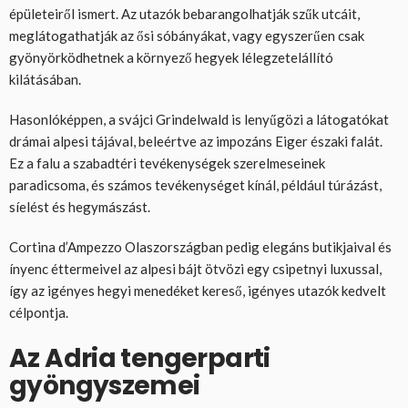
épületeiről ismert. Az utazók bebarangolhatják szűk utcáit,
meglátogathatják az ősi sóbányákat, vagy egyszerűen csak
gyönyörködhetnek a környező hegyek lélegzetelállító
kilátásában.
Hasonlóképpen, a svájci Grindelwald is lenyűgözi a látogatókat
drámai alpesi tájával, beleértve az impozáns Eiger északi falát.
Ez a falu a szabadtéri tevékenységek szerelmeseinek
paradicsoma, és számos tevékenységet kínál, például túrázást,
síelést és hegymászást.
Cortina d’Ampezzo Olaszországban pedig elegáns butikjaival és
ínyenc éttermeivel az alpesi bájt ötvözi egy csipetnyi luxussal,
így az igényes hegyi menedéket kereső, igényes utazók kedvelt
célpontja.
Az Adria tengerparti
gyöngyszemei