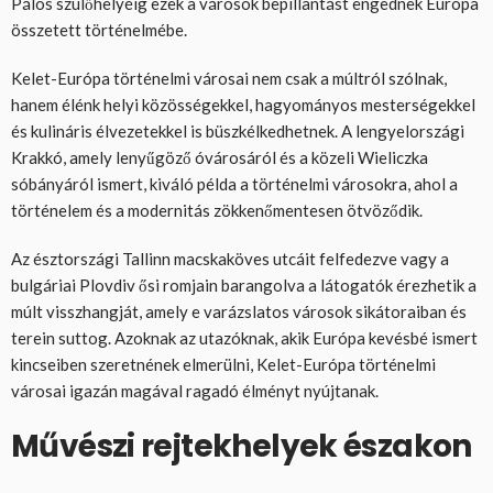
Pálos szülőhelyéig ezek a városok bepillantást engednek Európa
összetett történelmébe.
Kelet-Európa történelmi városai nem csak a múltról szólnak,
hanem élénk helyi közösségekkel, hagyományos mesterségekkel
és kulináris élvezetekkel is büszkélkedhetnek. A lengyelországi
Krakkó, amely lenyűgöző óvárosáról és a közeli Wieliczka
sóbányáról ismert, kiváló példa a történelmi városokra, ahol a
történelem és a modernitás zökkenőmentesen ötvöződik.
Az észtországi Tallinn macskaköves utcáit felfedezve vagy a
bulgáriai Plovdiv ősi romjain barangolva a látogatók érezhetik a
múlt visszhangját, amely e varázslatos városok sikátoraiban és
terein suttog. Azoknak az utazóknak, akik Európa kevésbé ismert
kincseiben szeretnének elmerülni, Kelet-Európa történelmi
városai igazán magával ragadó élményt nyújtanak.
Művészi rejtekhelyek északon