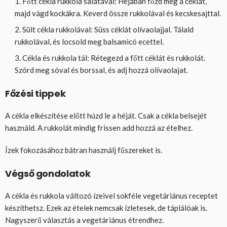
Főtt cékla rukkola salátával: Héjában főzd meg a céklát,
majd vágd kockákra. Keverd össze rukkolával és kecskesajttal.
Sült cékla rukkolával: Süss céklát olívaolajjal. Tálald
rukkolával, és locsold meg balsamicó ecettel.
Cékla és rukkola tál: Rétegezd a főtt céklát és rukkolát.
Szórd meg sóval és borssal, és adj hozzá olívaolajat.
Főzési tippek
A cékla elkészítése előtt húzd le a héját. Csak a cékla belsejét
használd. A rukkolát mindig frissen add hozzá az ételhez.
Ízek fokozásához bátran használj fűszereket is.
Végső gondolatok
A cékla és rukkola változó ízeivel sokféle vegetáriánus receptet
készíthetsz. Ezek az ételek nemcsak ízletesek, de táplálóak is.
Nagyszerű választás a vegetáriánus étrendhez.