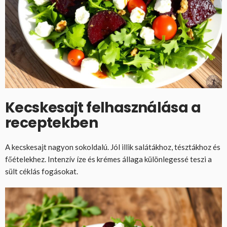
Kecskesajt felhasználása a
receptekben
A kecskesajt nagyon sokoldalú. Jól illik salátákhoz, tésztákhoz és
főételekhez. Intenzív íze és krémes állaga különlegessé teszi a
sült céklás fogásokat.