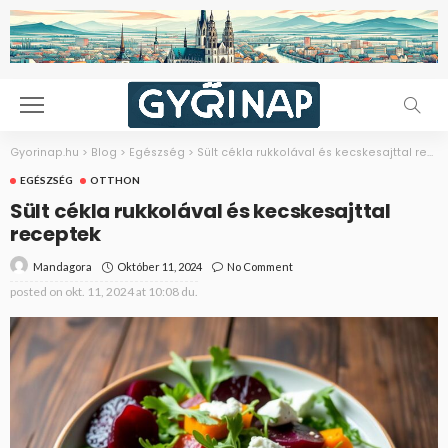
Gyorinap.hu
>
Blog
>
Egészség
>
Sült cékla rukkolával és kecskesajttal receptek
EGÉSZSÉG
OTTHON
Sült cékla rukkolával és kecskesajttal
receptek
Október 11, 2024
No Comment
Mandagora
posted on
okt. 11, 2024 at 10:08 du.