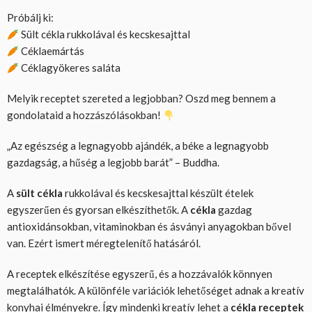
Próbálj ki:
Sült cékla rukkolával és kecskesajttal
Céklaemártás
Céklagyökeres saláta
Melyik receptet szereted a legjobban? Oszd meg bennem a
gondolataid a hozzászólásokban!
„Az egészség a legnagyobb ajándék, a béke a legnagyobb
gazdagság, a hűség a legjobb barát” – Buddha.
A
sült cékla
rukkolával és kecskesajttal készült ételek
egyszerűen és gyorsan elkészíthetők. A
cékla
gazdag
antioxidánsokban, vitaminokban és ásványi anyagokban bővel
van. Ezért ismert méregtelenítő hatásáról.
A receptek elkészítése egyszerű, és a hozzávalók könnyen
megtalálhatók. A különféle variációk lehetőséget adnak a kreatív
konyhai élményekre. Így mindenki kreatív lehet a
cékla receptek