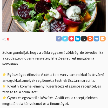
0
Sokan gondolják, hogy a cékla egyszerű zöldség, de tévedés! Ez
a csodaszép növény rengeteg lehetőséget rejt magában a
konyában.
Egészséges étkezés: A cékla tele van vitaminokkal és ásványi
anyagokkal, amelyek segítenek a testnek tisztán maradnia.
Kreatív konyhai élmény: Kísérletezz el számos recepttel, és
fedezd fel a cékla ízét!
Gyors és egyszerű elkészítés: A sült cékla receptjeinkben
megtalálod a kényelemet és a finomságot.