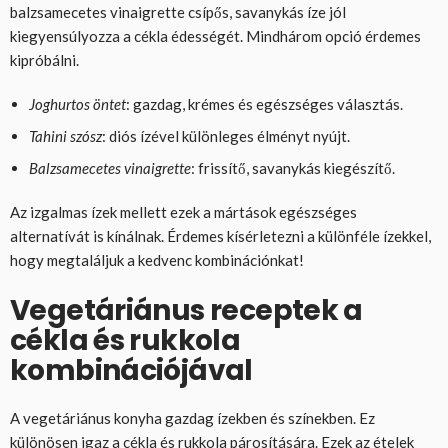
balzsamecetes vinaigrette csípős, savanykás íze jól
kiegyensúlyozza a cékla édességét. Mindhárom opció érdemes
kipróbálni.
Joghurtos öntet
: gazdag, krémes és egészséges választás.
Tahini szósz
: diós ízével különleges élményt nyújt.
Balzsamecetes vinaigrette
: frissítő, savanykás kiegészítő.
Az izgalmas ízek mellett ezek a mártások egészséges
alternatívát is kínálnak. Érdemes kísérletezni a különféle ízekkel,
hogy megtaláljuk a kedvenc kombinációnkat!
Vegetáriánus receptek a
cékla és rukkola
kombinációjával
A vegetáriánus konyha gazdag ízekben és színekben. Ez
különösen igaz a cékla és rukkola párosítására. Ezek az ételek