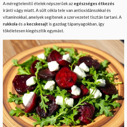
A méregtelenítő ételek népszerűek az
egészséges étkezés
iránti vágy miatt. A sült cékla tele van antioxidánsokkal és
vitaminokkal, amelyek segítenek a szervezetet tisztán tartani. A
rukkola
és a
kecskesajt
is gazdag tápanyagokban, így
tökéletesen kiegészítik egymást.