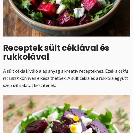
Receptek sült céklával és
rukkolával
A sült cékla kiváló alap anyag a kreatív receptekhez. Ezek a
cékla
receptek
könnyen elkészíthetőek. A sült cékla és a rukkola együtt
szép ízű salátát készítenek.