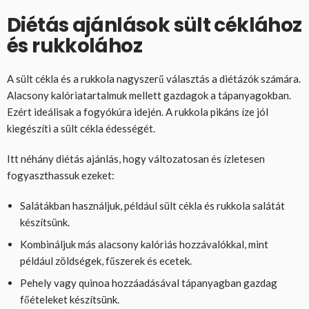
Diétás ajánlások sült céklához
és rukkolához
A sült cékla és a rukkola nagyszerű választás a diétázók számára.
Alacsony kalóriatartalmuk mellett gazdagok a tápanyagokban.
Ezért ideálisak a fogyókúra idején. A rukkola pikáns íze jól
kiegészíti a sült cékla édességét.
Itt néhány diétás ajánlás, hogy változatosan és ízletesen
fogyaszthassuk ezeket:
Salátákban használjuk, például sült cékla és rukkola salátát
készítsünk.
Kombináljuk más alacsony kalóriás hozzávalókkal, mint
például zöldségek, fűszerek és ecetek.
Pehely vagy quinoa hozzáadásával tápanyagban gazdag
főételeket készítsünk.