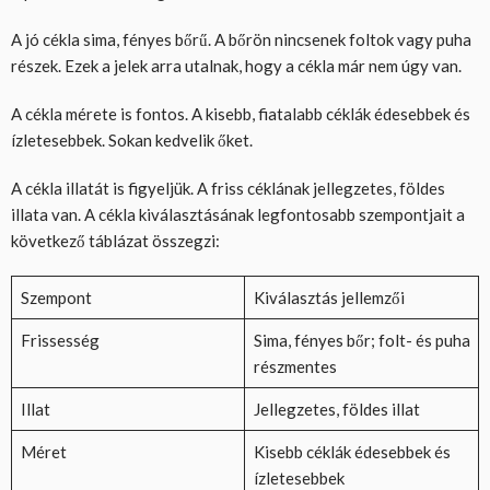
A jó cékla sima, fényes bőrű. A bőrön nincsenek foltok vagy puha
részek. Ezek a jelek arra utalnak, hogy a cékla már nem úgy van.
A cékla mérete is fontos. A kisebb, fiatalabb céklák édesebbek és
ízletesebbek. Sokan kedvelik őket.
A cékla illatát is figyeljük. A friss céklának jellegzetes, földes
illata van. A cékla kiválasztásának legfontosabb szempontjait a
következő táblázat összegzi:
Szempont
Kiválasztás jellemzői
Frissesség
Sima, fényes bőr; folt- és puha
részmentes
Illat
Jellegzetes, földes illat
Méret
Kisebb céklák édesebbek és
ízletesebbek