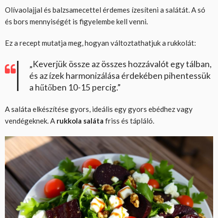
Olívaolajjal és balzsamecettel érdemes ízesíteni a salátát. A só
és bors mennyiségét is figyelembe kell venni.
Ez a recept mutatja meg, hogyan változtathatjuk a rukkolát:
„Keverjük össze az összes hozzávalót egy tálban,
és az ízek harmonizálása érdekében pihentessük
a hűtőben 10-15 percig.”
A saláta elkészítése gyors, ideális egy gyors ebédhez vagy
vendégeknek. A
rukkola saláta
friss és tápláló.