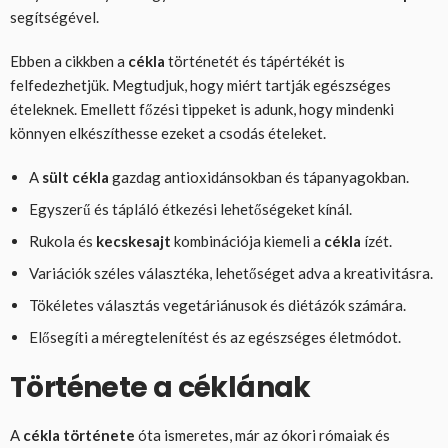
segítségével.
Ebben a cikkben a
cékla
történetét és tápértékét is
felfedezhetjük. Megtudjuk, hogy miért tartják egészséges
ételeknek. Emellett főzési tippeket is adunk, hogy mindenki
könnyen elkészíthesse ezeket a csodás ételeket.
A
sült cékla
gazdag antioxidánsokban és tápanyagokban.
Egyszerű és tápláló étkezési lehetőségeket kínál.
Rukola és
kecskesajt
kombinációja kiemeli a
cékla
ízét.
Variációk széles választéka, lehetőséget adva a kreativitásra.
Tökéletes választás vegetáriánusok és diétázók számára.
Elősegíti a méregtelenítést és az egészséges életmódot.
Története a céklának
A
cékla története
óta ismeretes, már az ókori rómaiak és