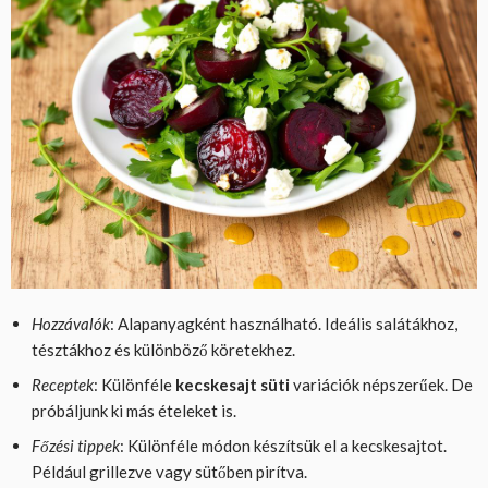
Hozzávalók
: Alapanyagként használható. Ideális salátákhoz,
tésztákhoz és különböző köretekhez.
Receptek
: Különféle
kecskesajt süti
variációk népszerűek. De
próbáljunk ki más ételeket is.
Főzési tippek
: Különféle módon készítsük el a kecskesajtot.
Például grillezve vagy sütőben pirítva.