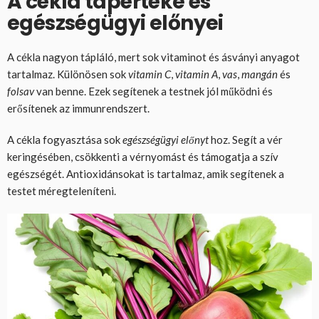
A cékla tápértéke és
egészségügyi előnyei
A cékla nagyon tápláló, mert sok vitaminot és ásványi anyagot
tartalmaz. Különösen sok
vitamin C
,
vitamin A
,
vas
,
mangán
és
folsav
van benne. Ezek segítenek a testnek jól működni és
erősítenek az immunrendszert.
A cékla fogyasztása sok
egészségügyi előnyt
hoz. Segít a vér
keringésében, csökkenti a vérnyomást és támogatja a szív
egészségét. Antioxidánsokat is tartalmaz, amik segítenek a
testet méregteleníteni.