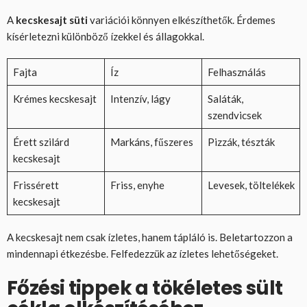
A
kecskesajt süti
variációi könnyen elkészíthetők. Érdemes
kísérletezni különböző ízekkel és állagokkal.
Fajta
Íz
Felhasználás
Krémes kecskesajt
Intenzív, lágy
Saláták,
szendvicsek
Érett szilárd
Markáns, fűszeres
Pizzák, tészták
kecskesajt
Frissérett
Friss, enyhe
Levesek, töltelékek
kecskesajt
A kecskesajt nem csak ízletes, hanem tápláló is. Beletartozzon a
mindennapi étkezésbe. Felfedezzük az ízletes lehetőségeket.
Főzési tippek a tökéletes sült