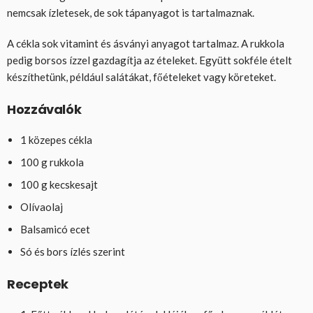
nemcsak ízletesek, de sok tápanyagot is tartalmaznak.
A cékla sok vitamint és ásványi anyagot tartalmaz. A rukkola
pedig borsos ízzel gazdagítja az ételeket. Együtt sokféle ételt
készíthetünk, például salátákat, főételeket vagy köreteket.
Hozzávalók
1 közepes cékla
100 g rukkola
100 g kecskesajt
Olívaolaj
Balsamicó ecet
Só és bors ízlés szerint
Receptek