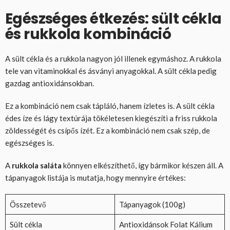
Egészséges étkezés: sült cékla
és rukkola kombináció
A sült cékla és a rukkola nagyon jól illenek egymáshoz. A rukkola
tele van vitaminokkal és ásványi anyagokkal. A sült cékla pedig
gazdag antioxidánsokban.
Ez a kombináció nem csak tápláló, hanem ízletes is. A sült cékla
édes íze és lágy textúrája tökéletesen kiegészíti a friss rukkola
zöldességét és csípős ízét. Ez a kombináció nem csak szép, de
egészséges is.
A
rukkola saláta
könnyen elkészíthető, így bármikor készen áll. A
tápanyagok listája is mutatja, hogy mennyire értékes:
Összetevő
Tápanyagok (100g)
Sült cékla
Antioxidánsok Folat Kálium