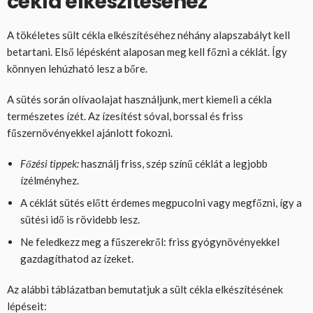
cékla elkészítéséhez
A tökéletes sült cékla elkészítéséhez néhány alapszabályt kell
betartani. Első lépésként alaposan meg kell főzni a céklát. Így
könnyen lehúzható lesz a bőre.
A sütés során olívaolajat használjunk, mert kiemeli a cékla
természetes ízét. Az ízesítést sóval, borssal és friss
fűszernövényekkel ajánlott fokozni.
Főzési tippek:
használj friss, szép színű céklát a legjobb
ízélményhez.
A céklát sütés előtt érdemes megpucolni vagy megfőzni, így a
sütési idő is rövidebb lesz.
Ne feledkezz meg a fűszerekről: friss gyógynövényekkel
gazdagíthatod az ízeket.
Az alábbi táblázatban bemutatjuk a sült cékla elkészítésének
lépéseit: