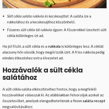
Sült cékla saláta rukkola és kecskesajttal
: A saláta íze a
rukkolához és a kecskesajthoz köszönhető.
Fűszeres sült cékla tál rukkola ágyon
: A fűszerekkel ízesített sült
cékla különleges ízt ad.
Ha jól főzöl, a sült cékla és a
rukkola
is különleges lesz. A céklát
alacsony hőn süssük, hogy megőrizzük ízét. A friss rukkola pedig
minden étkezéshez extra élvezetet ad.
Hozzávalók a sült cékla
salátához
A sült cékla saláta elkészítéséhez fontos, hogy a megfelelő
hozzávalókat válasszuk ki. Az alábbiakban felsoroljuk azokat az
összetevőket, amelyek elengedhetetlenek a finom
saláta recept
megvalósításához: