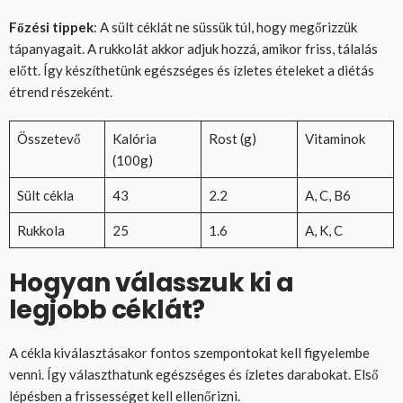
Főzési tippek
: A sült céklát ne süssük túl, hogy megőrizzük
tápanyagait. A rukkolát akkor adjuk hozzá, amikor friss, tálalás
előtt. Így készíthetünk egészséges és ízletes ételeket a diétás
étrend részeként.
Összetevő
Kalória
Rost (g)
Vitaminok
(100g)
Sült cékla
43
2.2
A, C, B6
Rukkola
25
1.6
A, K, C
Hogyan válasszuk ki a
legjobb céklát?
A cékla kiválasztásakor fontos szempontokat kell figyelembe
venni. Így választhatunk egészséges és ízletes darabokat. Első
lépésben a frissességet kell ellenőrizni.