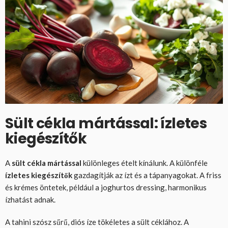
Sült cékla mártással: ízletes
kiegészítők
A
sült cékla mártással
különleges ételt kínálunk. A különféle
ízletes kiegészítők
gazdagítják az ízt és a tápanyagokat. A friss
és krémes öntetek, például a joghurtos dressing, harmonikus
ízhatást adnak.
A tahini szósz sűrű, diós íze tökéletes a sült céklához. A