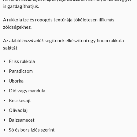
is gazdagíthatjuk.
A rukkola íze és ropogós textúrája tökéletesen illik más
zöldségekhez.
Az alábbi
hozzávalók
segítenek elkészíteni egy finom rukkola
salátát:
Friss rukkola
Paradicsom
Uborka
Dió vagy mandula
Kecskesajt
Olívaolaj
Balzsamecet
Só és bors ízlés szerint