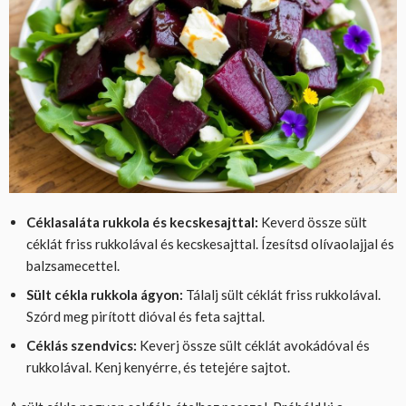
Céklasaláta rukkola és kecskesajttal:
Keverd össze sült
céklát friss rukkolával és kecskesajttal. Ízesítsd olívaolajjal és
balzsamecettel.
Sült cékla rukkola ágyon:
Tálalj sült céklát friss rukkolával.
Szórd meg pirított dióval és feta sajttal.
Céklás szendvics:
Keverj össze sült céklát avokádóval és
rukkolával. Kenj kenyérre, és tetejére sajtot.