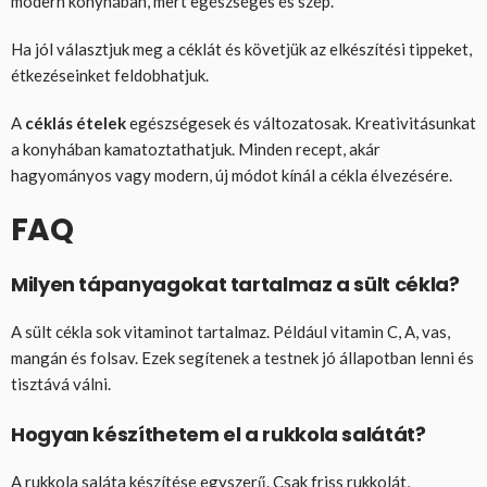
modern konyhában, mert egészséges és szép.
Ha jól választjuk meg a céklát és követjük az elkészítési tippeket,
étkezéseinket feldobhatjuk.
A
céklás ételek
egészségesek és változatosak. Kreativitásunkat
a konyhában kamatoztathatjuk. Minden recept, akár
hagyományos vagy modern, új módot kínál a cékla élvezésére.
FAQ
Milyen tápanyagokat tartalmaz a sült cékla?
A sült cékla sok vitaminot tartalmaz. Például vitamin C, A, vas,
mangán és folsav. Ezek segítenek a testnek jó állapotban lenni és
tisztává válni.
Hogyan készíthetem el a rukkola salátát?
A rukkola saláta készítése egyszerű. Csak friss rukkolát,