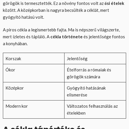
görögök is termesztették. Ez a növény fontos volt az
ősi ételek
között. A középkorban is nagyra becsülték a céklát, mert
gyógyító hatású volt.
A piros cékla a legismertebb fajta. Ma is népszerű világszerte,
mert ízletes és tápláló. A
cékla története
és jelentősége fontos
a konyhában.
Korszak
Jelentőség
Ókor
Ételforrás a rómaiak és
görögök számára
Középkor
Gyógyító hatásának
elismerése
Modern kor
Változatos felhasználás az
ételekben