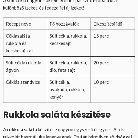
A sült cékla nagyon sokféle ételhez passzol. Próbáld ki a
különböző ízeket, és fedezd fel új ízeket!
Recept neve
Fő hozzávalók
Elkészítési idő
Céklasaláta
Sült cékla, rukkola,
15 perc
rukkola és
kecskesajt
kecskesajttal
Sült cékla rukkola
Sült cékla, rukkola,
20 perc
ágyon
dió, feta sajt
Céklás szendvics
Sült cékla,
10 perc
avokádó, rukkola,
kenyér
Rukkola saláta készítése
A
rukkola saláta
készítése nagyon egyszerű és gyors. A friss
rukkolát használjuk alapanyagnak. Ezután bármilyen zöldséggel