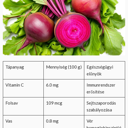
Tápanyag
Mennyiség (100 g)
Egészségügyi
előnyök
Vitamin C
6.0 mg
Immunrendszer
erősítése
Folsav
109 mcg
Sejtszaporodás
szabályozása
Vas
0.8 mg
Vér
hemoglobinszintjé