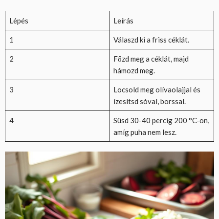
Lépés
Leírás
1
Válaszd ki a friss céklát.
2
Főzd meg a céklát, majd
hámozd meg.
3
Locsold meg olívaolajjal és
ízesítsd sóval, borssal.
4
Süsd 30-40 percig 200 °C-on,
amíg puha nem lesz.