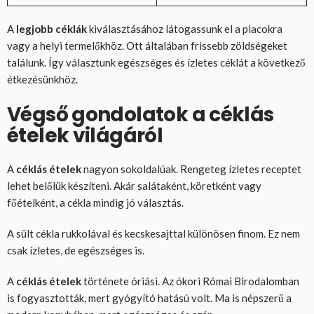
A
legjobb céklák
kiválasztásához látogassunk el a piacokra
vagy a helyi termelőkhöz. Ott általában frissebb zöldségeket
találunk. Így választunk egészséges és ízletes céklát a következő
étkezésünkhöz.
Végső gondolatok a céklás
ételek világáról
A
céklás ételek
nagyon sokoldalúak. Rengeteg ízletes receptet
lehet belőlük készíteni. Akár salátaként, köretként vagy
főételként, a cékla mindig jó választás.
A sült cékla rukkolával és kecskesajttal különösen finom. Ez nem
csak ízletes, de egészséges is.
A
céklás ételek
története óriási. Az ókori Római Birodalomban
is fogyasztották, mert gyógyító hatású volt. Ma is népszerű a