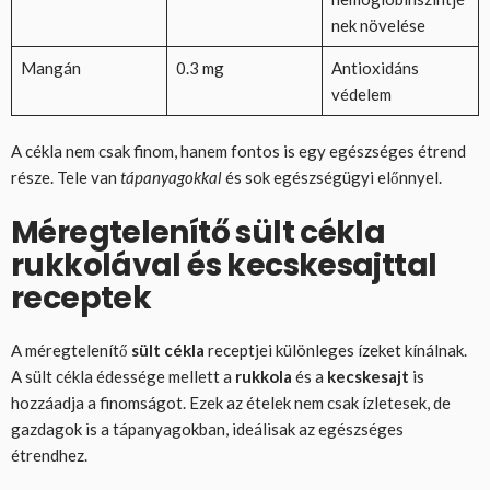
nek növelése
Mangán
0.3 mg
Antioxidáns
védelem
A cékla nem csak finom, hanem fontos is egy egészséges étrend
része. Tele van
tápanyagokkal
és sok egészségügyi előnnyel.
Méregtelenítő sült cékla
rukkolával és kecskesajttal
receptek
A méregtelenítő
sült cékla
receptjei különleges ízeket kínálnak.
A sült cékla édessége mellett a
rukkola
és a
kecskesajt
is
hozzáadja a finomságot. Ezek az ételek nem csak ízletesek, de
gazdagok is a tápanyagokban, ideálisak az egészséges
étrendhez.