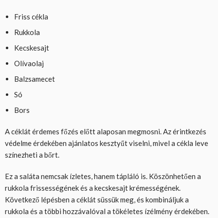
Friss cékla
Rukkola
Kecskesajt
Olívaolaj
Balzsamecet
Só
Bors
A céklát érdemes főzés előtt alaposan megmosni. Az érintkezés
védelme érdekében ajánlatos kesztyűt viselni, mivel a cékla leve
színezheti a bőrt.
Ez a saláta nemcsak ízletes, hanem tápláló is. Köszönhetően a
rukkola frissességének és a kecskesajt krémességének.
Következő lépésben a céklát süssük meg, és kombináljuk a
rukkola és a többi hozzávalóval a tökéletes ízélmény érdekében.