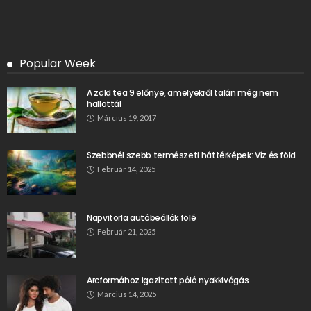
Popular Week
A zöld tea 9 előnye, amelyekről talán még nem
hallottál
Március 19, 2017
Szebbnél szebb természeti háttérképek: Víz és föld
Február 14, 2025
Napvitorla autóbeállók fölé
Február 21, 2025
Arcformához igazított póló nyakkivágás
Március 14, 2025