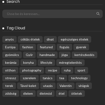
Search
Tag Cloud
anyós
céklás ételek
divat
egészséges ételek
Európa
fashion
featured
fogyás
gyerek
gyömölcs
Győr
handmade
jóga
kertészkedés
kerámia
konyha
lifestyle
méregtelenítés
otthon
photography
recipe
ruha
sport
stressz
szerelem
tanács
tea
technology
terek
Távol-kelet
utazás
Valentin
virágok
zöldség
élelem
életmód
étel
ötletek